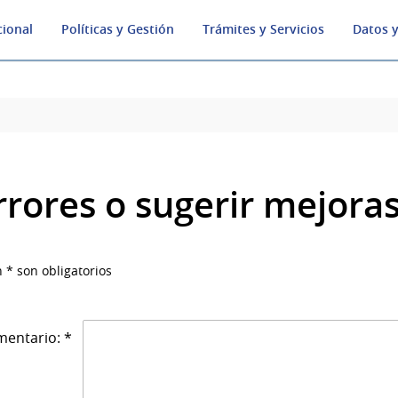
cional
Políticas y Gestión
Trámites y Servicios
Datos y
rrores o sugerir mejora
 * son obligatorios
entario: *