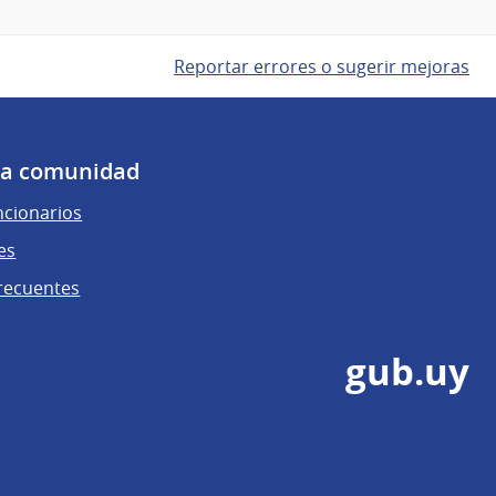
Reportar errores o sugerir mejoras
 la comunidad
ncionarios
es
recuentes
gub.uy