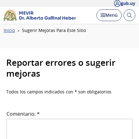
gub.uy
MEVIR
Abrir
Desplegar
Menú
Dr. Alberto Gallinal Heber
busc
Ruta
Inicio
Sugerir Mejoras Para Este Sitio
de
navegación
Reportar errores o sugerir
mejoras
Todos los campos indicados con * son obligatorios
Comentario: *