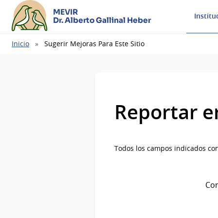
MEVIR
Institu
Dr. Alberto Gallinal Heber
Ruta
Inicio
Sugerir Mejoras Para Este Sitio
de
navegación
Reportar e
Todos los campos indicados con
Com