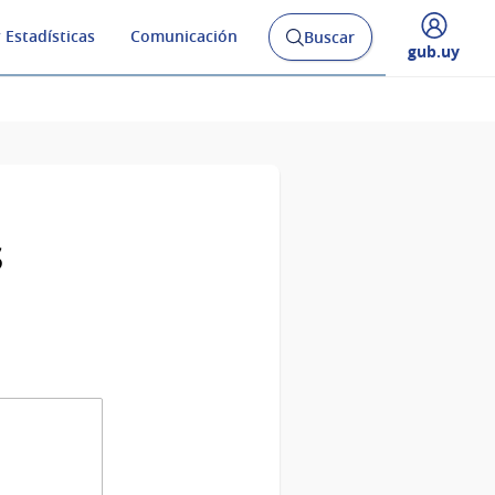
 Estadísticas
Comunicación
Buscar
Abrir
Desplegar
gub.uy
buscador
menú
y
de
s