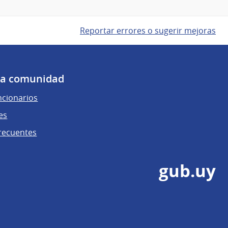
Reportar errores o sugerir mejoras
 la comunidad
ncionarios
es
recuentes
gub.uy