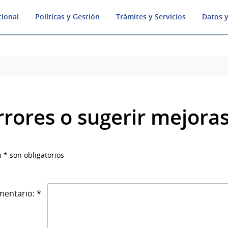
cional
Políticas y Gestión
Trámites y Servicios
Datos y
rrores o sugerir mejora
 * son obligatorios
entario: *