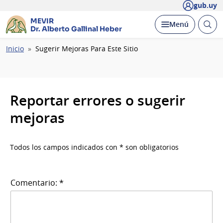
gub.uy
MEVIR
Abrir
Desplegar
Menú
Dr. Alberto Gallinal Heber
busc
Ruta
Inicio
Sugerir Mejoras Para Este Sitio
de
navegación
Reportar errores o sugerir
mejoras
Todos los campos indicados con * son obligatorios
Comentario: *