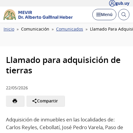
gub.uy
MEVIR
Abrir
Desplegar
Menú
Dr. Alberto Gallinal Heber
busc
Ruta
Inicio
Comunicación
Comunicados
Llamado Para Adquisi
de
navegación
Llamado para adquisición de
tierras
22/05/2026
Compartir
Adquisición de inmuebles en las localidades de:
Carlos Reyles, Cebollatí, José Pedro Varela, Paso de