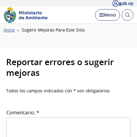
gub.uy
Ministerio
Abrir
Desplegar
Menú
de Ambiente
busc
Ruta
Inicio
Sugerir Mejoras Para Este Sitio
de
navegación
Reportar errores o sugerir
mejoras
Todos los campos indicados con * son obligatorios
Comentario: *