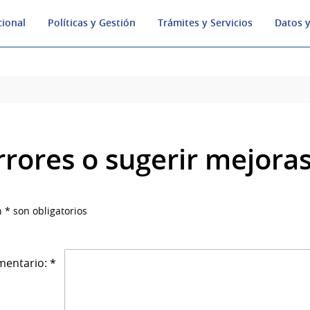
cional
Políticas y Gestión
Trámites y Servicios
Datos y
rrores o sugerir mejora
 * son obligatorios
entario: *