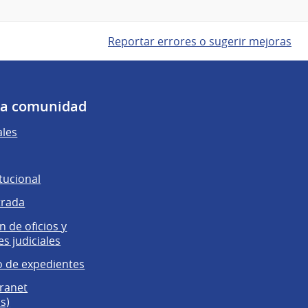
Reportar errores o sugerir mejoras
 la comunidad
ales
tucional
trada
 de oficios y
es judiciales
 de expedientes
tranet
s)