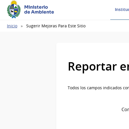
Ministerio
Institu
de Ambiente
Ruta
Inicio
Sugerir Mejoras Para Este Sitio
de
navegación
Reportar e
Todos los campos indicados con
Com