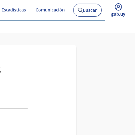
 Estadísticas
Comunicación
Buscar
Abrir
Desplegar
gub.uy
buscador
menú
y
de
s