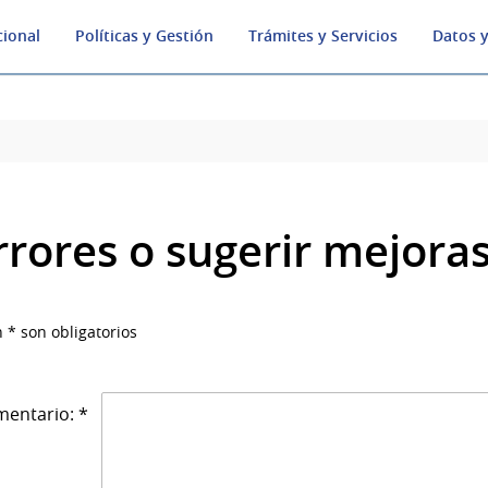
cional
Políticas y Gestión
Trámites y Servicios
Datos y
rrores o sugerir mejora
 * son obligatorios
entario: *