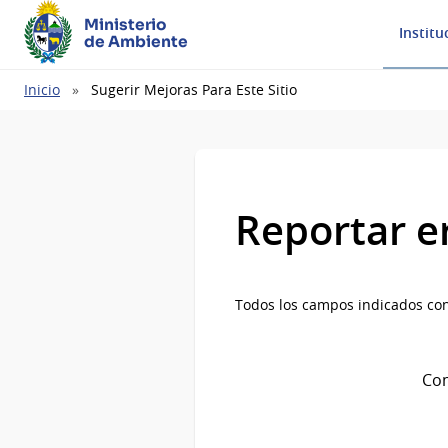
Ministerio
Institu
de Ambiente
Ruta
Inicio
Sugerir Mejoras Para Este Sitio
de
navegación
Reportar e
Todos los campos indicados con
Com