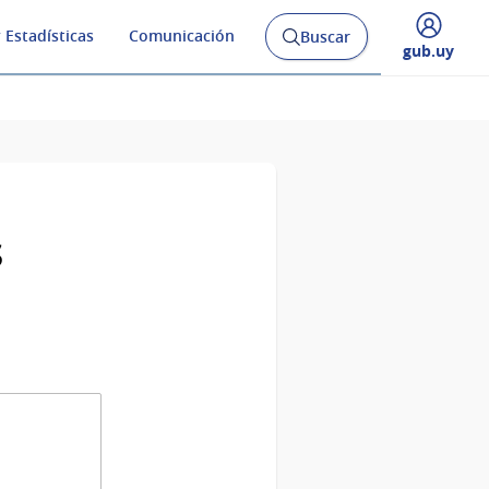
 Estadísticas
Comunicación
Buscar
Abrir
Desplegar
gub.uy
buscador
menú
y
de
s