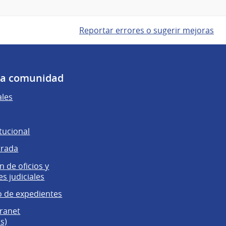
Reportar errores o sugerir mejoras
 la comunidad
ales
tucional
trada
 de oficios y
es judiciales
 de expedientes
tranet
s)