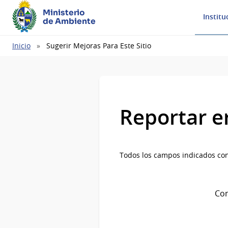
Ministerio
Institu
de Ambiente
Ruta
Inicio
Sugerir Mejoras Para Este Sitio
de
navegación
Reportar e
Todos los campos indicados con
Com