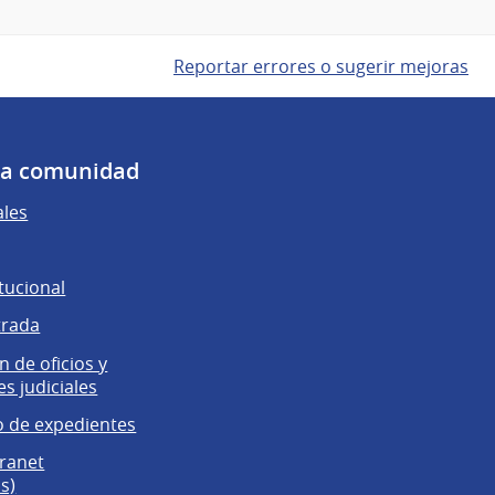
Reportar errores o sugerir mejoras
 la comunidad
ales
tucional
trada
 de oficios y
es judiciales
 de expedientes
tranet
s)