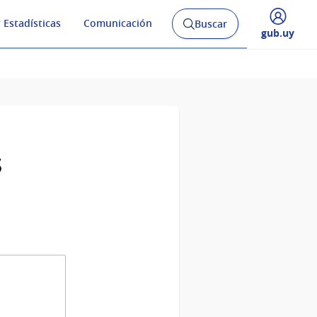
 Estadísticas
Comunicación
Buscar
Abrir
Desplegar
gub.uy
buscador
menú
y
de
s