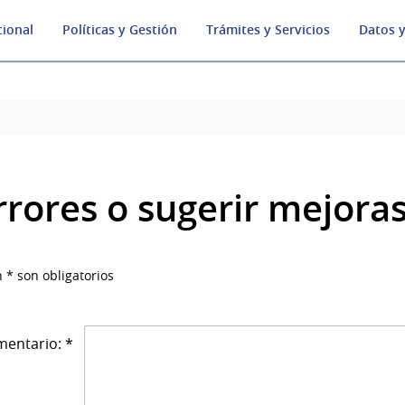
cional
Políticas y Gestión
Trámites y Servicios
Datos y
rrores o sugerir mejora
 * son obligatorios
entario: *