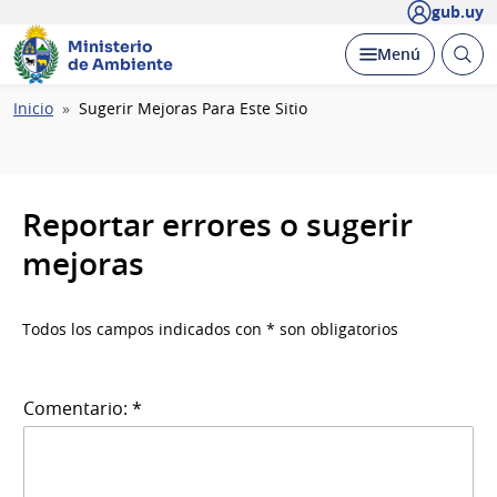
gub.uy
Ministerio
Abrir
Desplegar
Menú
de Ambiente
busc
Ruta
Inicio
Sugerir Mejoras Para Este Sitio
de
navegación
Reportar errores o sugerir
mejoras
Todos los campos indicados con * son obligatorios
Comentario: *