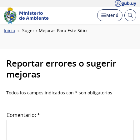
gub.uy
Ministerio
Abrir
Desplegar
Menú
de Ambiente
busc
Ruta
Inicio
Sugerir Mejoras Para Este Sitio
de
navegación
Reportar errores o sugerir
mejoras
Todos los campos indicados con * son obligatorios
Comentario: *