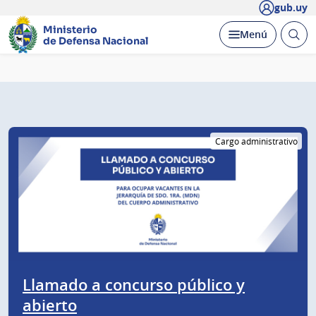
gub.uy
Ministerio
Abrir
Desplegar
Menú
de Defensa Nacional
busc
Página
principal
Cargo administrativo
Llamado a concurso público y
abierto