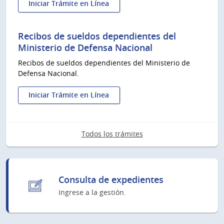
Iniciar Trámite en Línea
:
Alta
asignación
Recibos de sueldos dependientes del
familiar
Ministerio de Defensa Nacional
en
Recibos de sueldos dependientes del Ministerio de
Servicio
Defensa Nacional.
de
Retiros
y
Iniciar Trámite en Línea
Pensiones
:
de
Recibos
las
de
Fuerzas
Todos los trámites
sueldos
dependientes
del
Ministerio
de
Consulta de expedientes
Defensa
Ingrese a la gestión.
Nacional