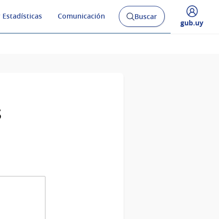
 Estadísticas
Comunicación
Buscar
Abrir
Desplegar
gub.uy
buscador
menú
y
de
s