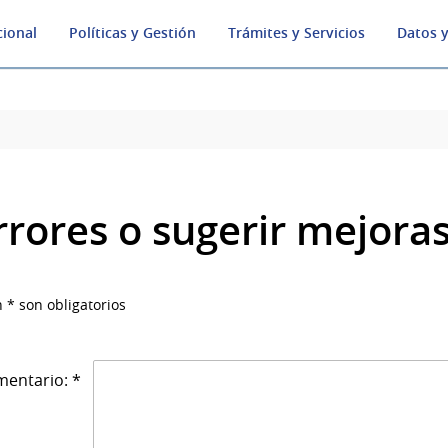
cional
Políticas y Gestión
Trámites y Servicios
Datos y
rrores o sugerir mejora
 * son obligatorios
entario: *