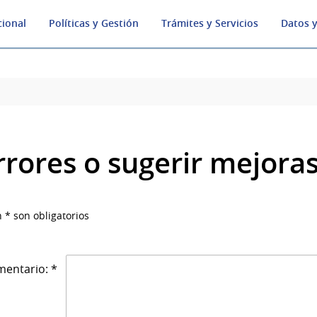
cional
Políticas y Gestión
Trámites y Servicios
Datos y
rrores o sugerir mejora
 * son obligatorios
entario: *