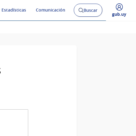
 Estadísticas
Comunicación
Buscar
Abrir
Desplegar
gub.uy
buscador
menú
y
de
s