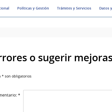
cional
Políticas y Gestión
Trámites y Servicios
Datos y
rrores o sugerir mejora
 * son obligatorios
entario: *