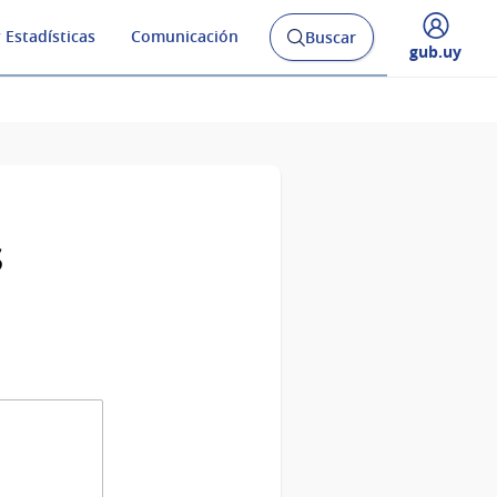
 Estadísticas
Comunicación
Buscar
Abrir
Desplegar
gub.uy
buscador
menú
y
de
s