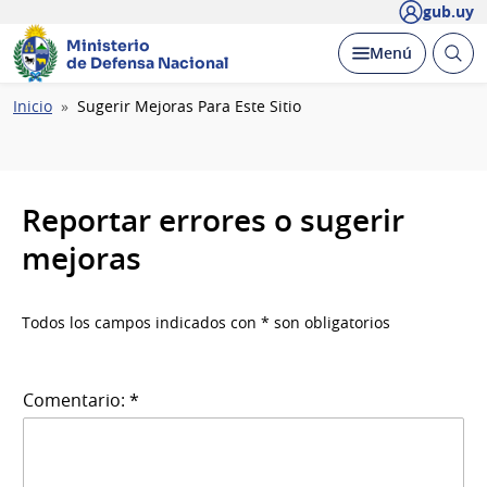
gub.uy
Ministerio
Abrir
Desplegar
Menú
de Defensa Nacional
busc
Ruta
Inicio
Sugerir Mejoras Para Este Sitio
de
navegación
Reportar errores o sugerir
mejoras
Todos los campos indicados con * son obligatorios
Comentario: *