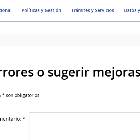
cional
Políticas y Gestión
Trámites y Servicios
Datos y
rrores o sugerir mejora
 * son obligatorios
entario: *