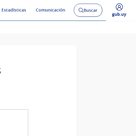
 Estadísticas
Comunicación
Buscar
Abrir
Desplegar
gub.uy
buscador
menú
y
de
s