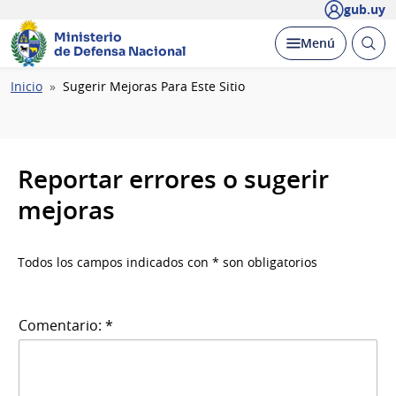
gub.uy
Ministerio
Abrir
Desplegar
Menú
de Defensa Nacional
busc
Ruta
Inicio
Sugerir Mejoras Para Este Sitio
de
navegación
Reportar errores o sugerir
mejoras
Todos los campos indicados con * son obligatorios
Comentario: *