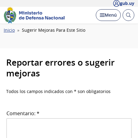
gub.uy
Ministerio
Abrir
Desplegar
Menú
de Defensa Nacional
busc
Ruta
Inicio
Sugerir Mejoras Para Este Sitio
de
navegación
Reportar errores o sugerir
mejoras
Todos los campos indicados con * son obligatorios
Comentario: *