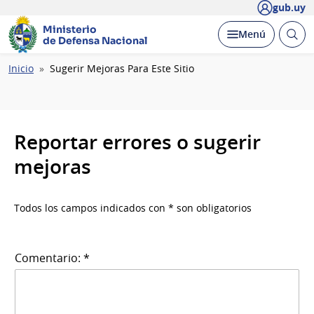
gub.uy
Ministerio
Abrir
Desplegar
Menú
de Defensa Nacional
busc
Ruta
Inicio
Sugerir Mejoras Para Este Sitio
de
navegación
Reportar errores o sugerir
mejoras
Todos los campos indicados con * son obligatorios
Comentario: *