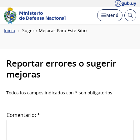
gub.uy
Ministerio
Abrir
Desplegar
Menú
de Defensa Nacional
busc
Ruta
Inicio
Sugerir Mejoras Para Este Sitio
de
navegación
Reportar errores o sugerir
mejoras
Todos los campos indicados con * son obligatorios
Comentario: *