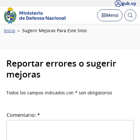
gub.uy
Ministerio
Abrir
Desplegar
Menú
de Defensa Nacional
busc
Ruta
Inicio
Sugerir Mejoras Para Este Sitio
de
navegación
Reportar errores o sugerir
mejoras
Todos los campos indicados con * son obligatorios
Comentario: *