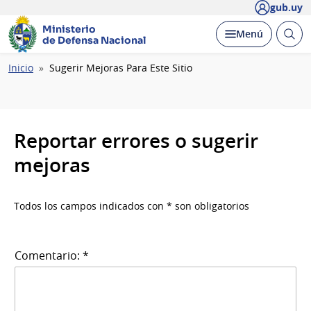
gub.uy
Ministerio
Abrir
Desplegar
Menú
de Defensa Nacional
busc
Ruta
Inicio
Sugerir Mejoras Para Este Sitio
de
navegación
Reportar errores o sugerir
mejoras
Todos los campos indicados con * son obligatorios
Comentario: *