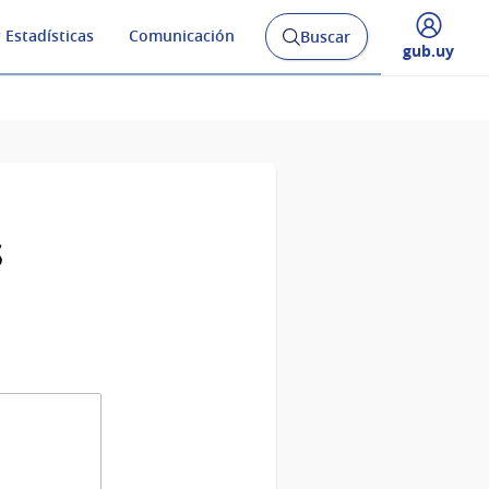
 Estadísticas
Comunicación
Buscar
Abrir
Desplegar
gub.uy
buscador
menú
y
de
s