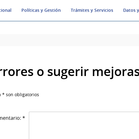
cional
Políticas y Gestión
Trámites y Servicios
Datos y
rrores o sugerir mejora
 * son obligatorios
entario: *