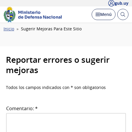
gub.uy
Ministerio
Abrir
Desplegar
Menú
de Defensa Nacional
busc
Ruta
Inicio
Sugerir Mejoras Para Este Sitio
de
navegación
Reportar errores o sugerir
mejoras
Todos los campos indicados con * son obligatorios
Comentario: *