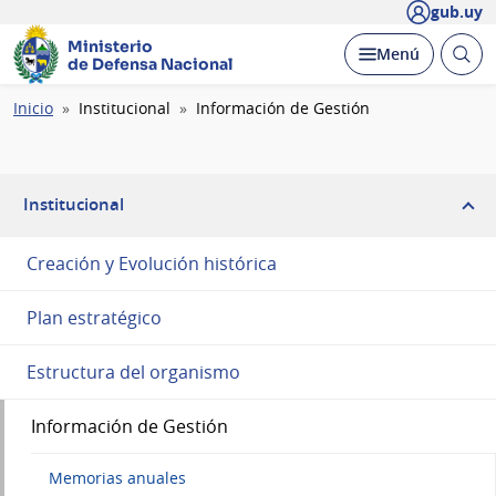
gub.uy
Ministerio
Abrir
Desplegar
Menú
de Defensa Nacional
busc
Ruta
Inicio
Institucional
Información de Gestión
de
navegación
Institucional
Creación y Evolución histórica
Plan estratégico
Estructura del organismo
Información de Gestión
Memorias anuales