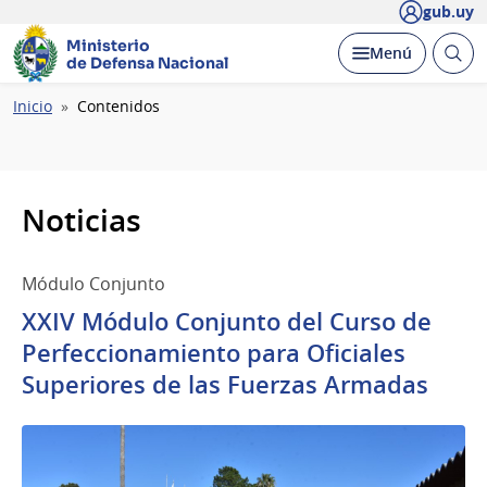
gub.uy
Ministerio
Abrir
Desplegar
Menú
de Defensa Nacional
busc
Ruta
Inicio
Contenidos
de
navegación
Noticias
Módulo Conjunto
XXIV Módulo Conjunto del Curso de
Perfeccionamiento para Oficiales
Superiores de las Fuerzas Armadas