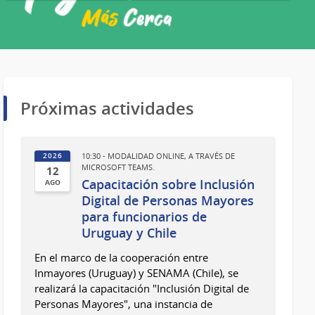
Próximas actividades
10:30 - MODALIDAD ONLINE, A TRAVÉS DE
2026
MICROSOFT TEAMS.
12
Capacitación sobre Inclusión
AGO
12
Digital de Personas Mayores
para funcionarios de
de
Uruguay y Chile
Ago
del
En el marco de la cooperación entre
2026
Inmayores (Uruguay) y SENAMA (Chile), se
realizará la capacitación "Inclusión Digital de
Personas Mayores", una instancia de