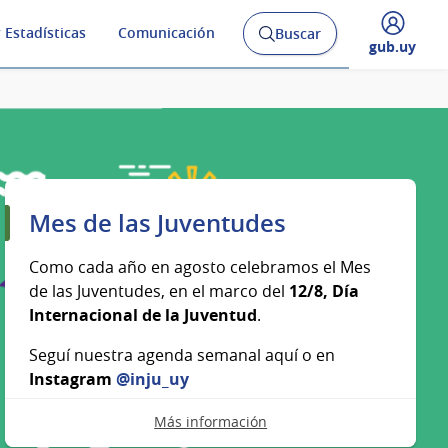
 Estadísticas
Comunicación
Buscar
Abrir
Desplegar
gub.uy
buscador
menú
y
de
Mes de las Juventudes
Como cada año en agosto celebramos el Mes
de las Juventudes, en el marco del
12/8, Día
Internacional de la Juventud
.
Seguí nuestra agenda semanal aquí o en
Instagram
@inju_uy
Más información