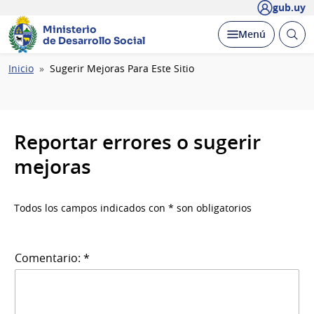
gub.uy
Ministerio
Abrir
Desplegar
Menú
de Desarrollo Social
busc
Ruta
Inicio
Sugerir Mejoras Para Este Sitio
de
navegación
Reportar errores o sugerir
mejoras
Todos los campos indicados con * son obligatorios
Comentario: *