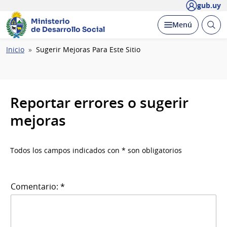
gub.uy
Ministerio
Abrir
Desplegar
Menú
de Desarrollo Social
busc
Ruta
Inicio
Sugerir Mejoras Para Este Sitio
de
navegación
Reportar errores o sugerir
mejoras
Todos los campos indicados con * son obligatorios
Comentario: *