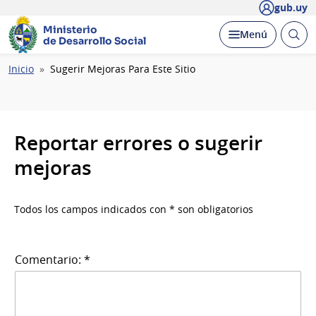
gub.uy
Ministerio
Abrir
Desplegar
Menú
de Desarrollo Social
busc
Ruta
Inicio
Sugerir Mejoras Para Este Sitio
de
navegación
Reportar errores o sugerir
mejoras
Todos los campos indicados con * son obligatorios
Comentario: *