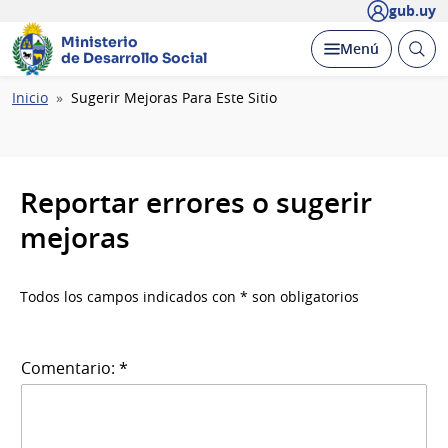
gub.uy
Ministerio
Abrir
Desplegar
Menú
de Desarrollo Social
busc
Ruta
Inicio
Sugerir Mejoras Para Este Sitio
de
navegación
Reportar errores o sugerir
mejoras
Todos los campos indicados con * son obligatorios
Comentario: *