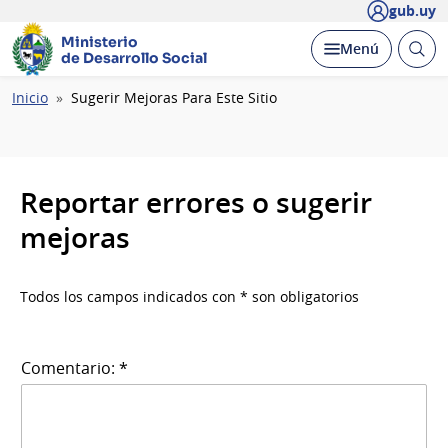
gub.uy
Ministerio
Abrir
Desplegar
Menú
de Desarrollo Social
busc
Ruta
Inicio
Sugerir Mejoras Para Este Sitio
de
navegación
Reportar errores o sugerir
mejoras
Todos los campos indicados con * son obligatorios
Comentario: *