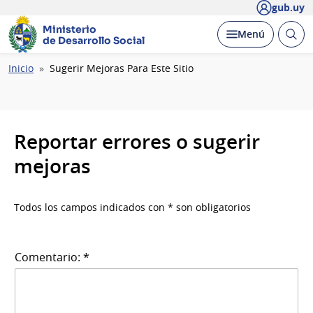
gub.uy
Ministerio
Abrir
Desplegar
Menú
de Desarrollo Social
busc
Ruta
Inicio
Sugerir Mejoras Para Este Sitio
de
navegación
Reportar errores o sugerir
mejoras
Todos los campos indicados con * son obligatorios
Comentario: *