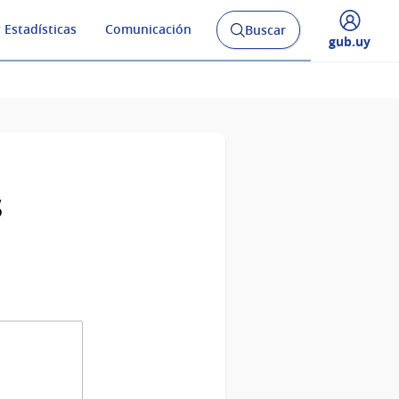
 Estadísticas
Comunicación
Buscar
Abrir
Desplegar
gub.uy
buscador
menú
y
de
s