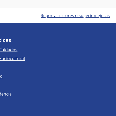
Reportar errores o sugerir mejoras
ticas
 Cuidados
ociocultural
ad
dencia