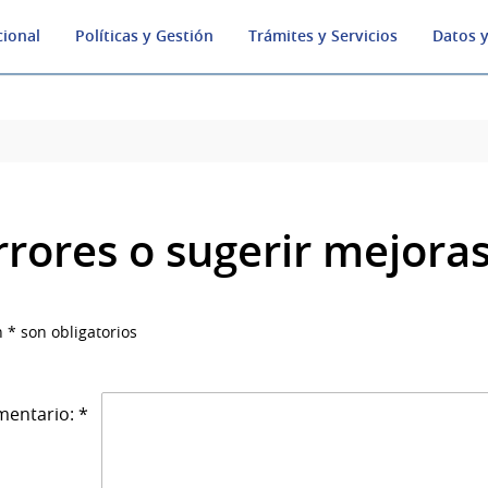
cional
Políticas y Gestión
Trámites y Servicios
Datos y
rrores o sugerir mejora
 * son obligatorios
entario: *