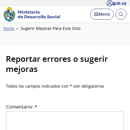
gub.uy
Ministerio
Abrir
Desplegar
Menú
de Desarrollo Social
busc
Ruta
Inicio
Sugerir Mejoras Para Este Sitio
de
navegación
Reportar errores o sugerir
mejoras
Todos los campos indicados con * son obligatorios
Comentario: *