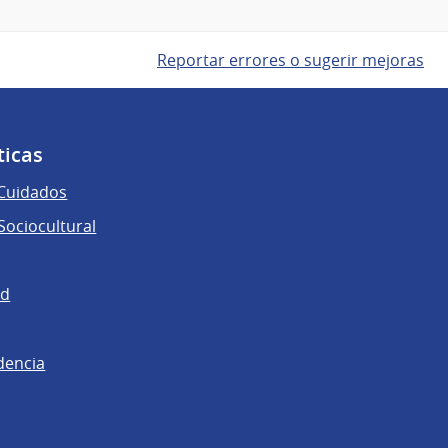
Reportar errores o sugerir mejoras
ticas
 Cuidados
ociocultural
ad
dencia