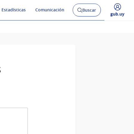
 Estadísticas
Comunicación
Buscar
Abrir
Desplegar
gub.uy
buscador
menú
y
de
s