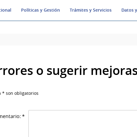
cional
Políticas y Gestión
Trámites y Servicios
Datos y
rrores o sugerir mejora
 * son obligatorios
entario: *