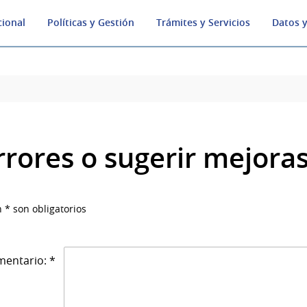
cional
Políticas y Gestión
Trámites y Servicios
Datos y
rrores o sugerir mejora
 * son obligatorios
entario: *