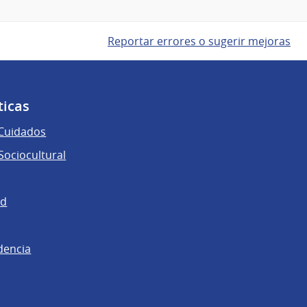
Reportar errores o sugerir mejoras
ticas
 Cuidados
ociocultural
ad
dencia