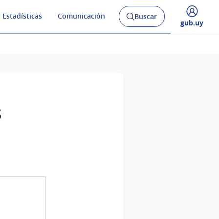
 Estadísticas
Comunicación
Buscar
Abrir
Desplegar
gub.uy
buscador
menú
y
de
s