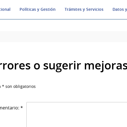
cional
Políticas y Gestión
Trámites y Servicios
Datos y
rrores o sugerir mejora
 * son obligatorios
entario: *