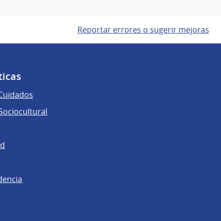
Reportar errores o sugerir mejoras
ticas
 Cuidados
ociocultural
ad
dencia