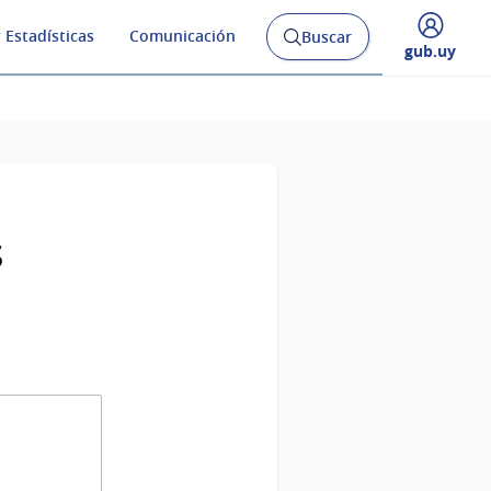
 Estadísticas
Comunicación
Buscar
Abrir
Desplegar
gub.uy
buscador
menú
y
de
s