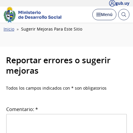
gub.uy
Ministerio
Abrir
Desplegar
Menú
de Desarrollo Social
busc
Ruta
Inicio
Sugerir Mejoras Para Este Sitio
de
navegación
Reportar errores o sugerir
mejoras
Todos los campos indicados con * son obligatorios
Comentario: *