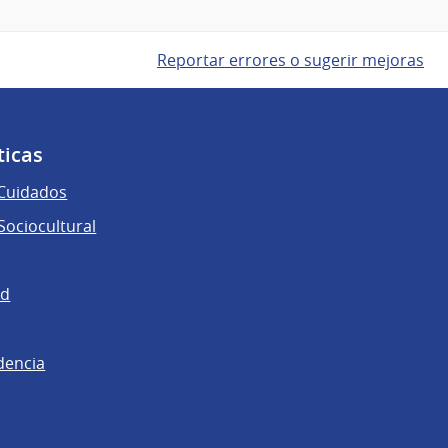
Reportar errores o sugerir mejoras
ticas
 Cuidados
ociocultural
ad
dencia