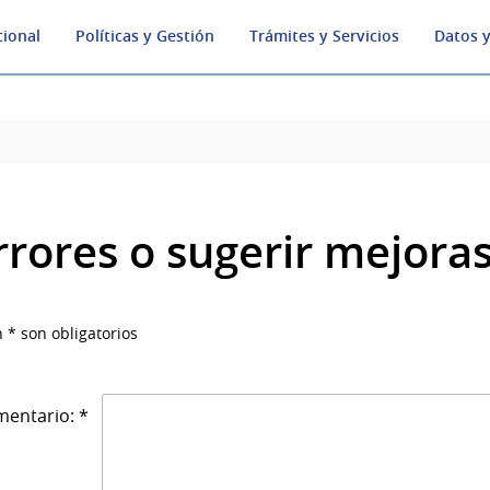
cional
Políticas y Gestión
Trámites y Servicios
Datos y
rrores o sugerir mejora
 * son obligatorios
entario: *