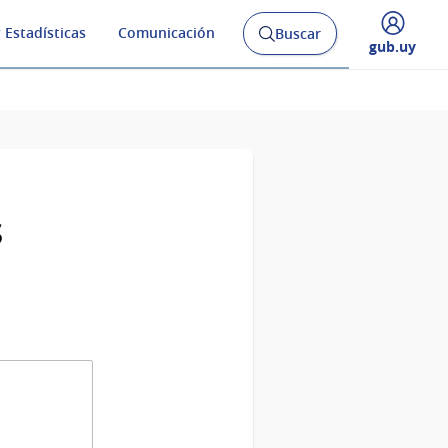
 Estadísticas
Comunicación
Buscar
Abrir
Desplegar
gub.uy
buscador
menú
y
de
s