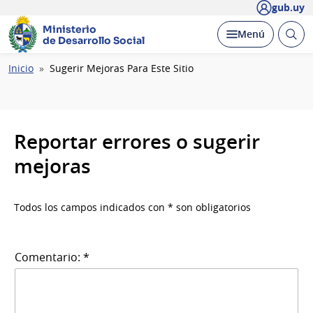
gub.uy
Ministerio
Abrir
Desplegar
Menú
de Desarrollo Social
busc
Ruta
Inicio
Sugerir Mejoras Para Este Sitio
de
navegación
Reportar errores o sugerir
mejoras
Todos los campos indicados con * son obligatorios
Comentario: *