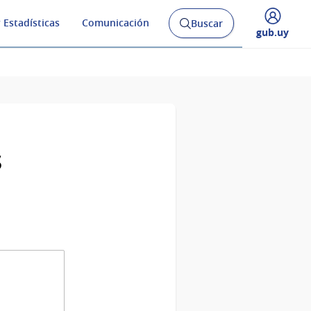
 Estadísticas
Comunicación
Buscar
Abrir
Desplegar
gub.uy
buscador
menú
y
de
s