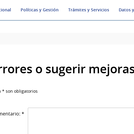
cional
Políticas y Gestión
Trámites y Servicios
Datos y
rrores o sugerir mejora
 * son obligatorios
entario: *