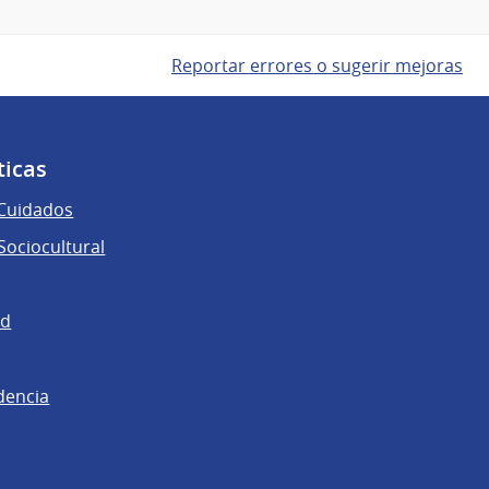
Reportar errores o sugerir mejoras
ticas
 Cuidados
ociocultural
ad
dencia