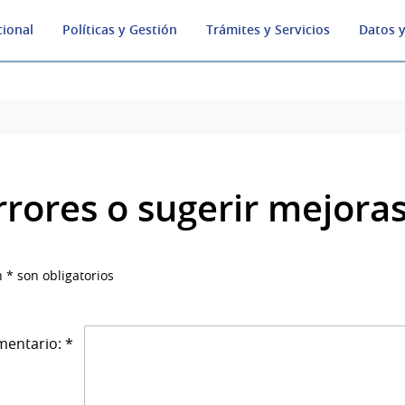
cional
Políticas y Gestión
Trámites y Servicios
Datos y
rrores o sugerir mejora
 * son obligatorios
entario: *