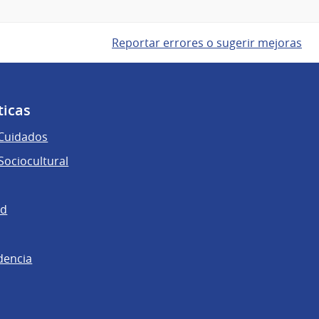
Reportar errores o sugerir mejoras
ticas
 Cuidados
ociocultural
ad
dencia