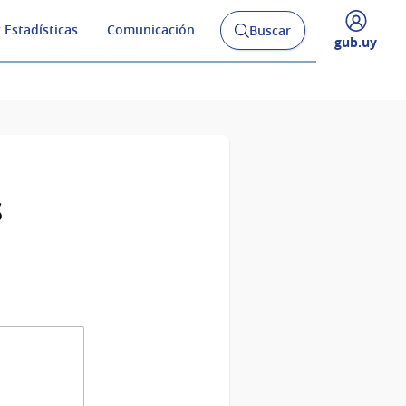
 Estadísticas
Comunicación
Buscar
Abrir
Desplegar
gub.uy
buscador
menú
y
de
s