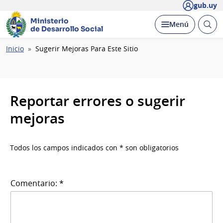
gub.uy
Ministerio
Abrir
Desplegar
Menú
de Desarrollo Social
busc
Ruta
Inicio
Sugerir Mejoras Para Este Sitio
de
navegación
Reportar errores o sugerir
mejoras
Todos los campos indicados con * son obligatorios
Comentario: *