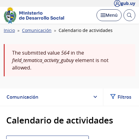
gub.uy
Ministerio
Abrir
Desplegar
Menú
de Desarrollo Social
busc
Ruta
Inicio
Comunicación
Calendario de actividades
de
navegación
Mensaje
The submitted value
564
in the
field_tematica_activity_gubuy
element is not
de
allowed.
error
Comunicación
Filtros
Calendario de actividades