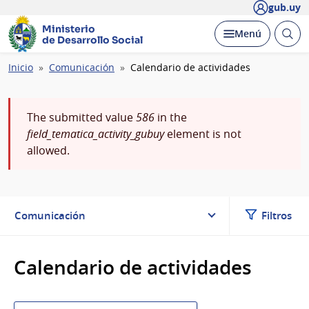
gub.uy
Ministerio
Abrir
Desplegar
Menú
de Desarrollo Social
busc
Ruta
Inicio
Comunicación
Calendario de actividades
de
navegación
Mensaje
The submitted value
586
in the
field_tematica_activity_gubuy
element is not
de
allowed.
error
Comunicación
Filtros
Calendario de actividades