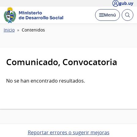
gub.uy
Ministerio
Abrir
Desplegar
Menú
de Desarrollo Social
busc
Ruta
Inicio
Contenidos
de
navegación
Comunicado, Convocatoria
No se han encontrado resultados.
Reportar errores o sugerir mejoras