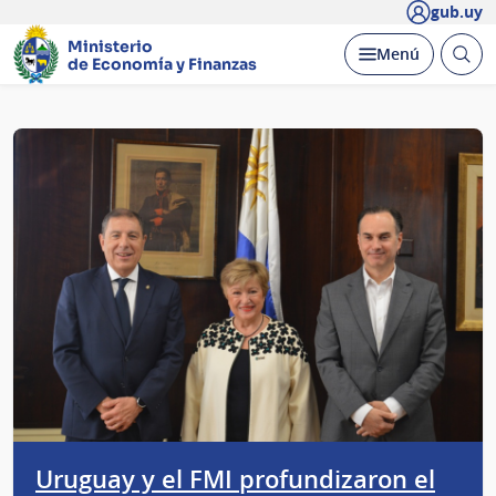
gub.uy
Ministerio
Abrir
Desplegar
Menú
de Economía y Finanzas
busc
Página
principal
Uruguay y el FMI profundizaron el