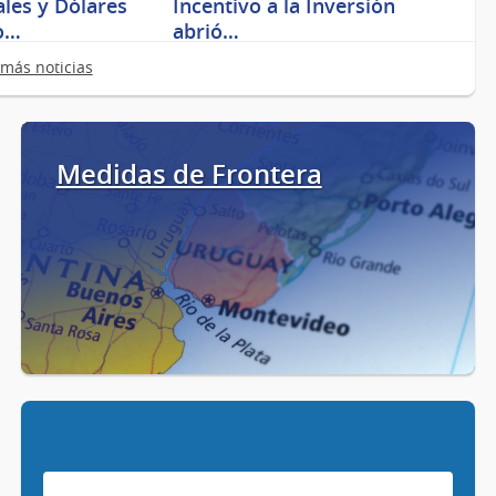
les y Dólares
Incentivo a la Inversión
o…
abrió…
más noticias
Medidas de Frontera