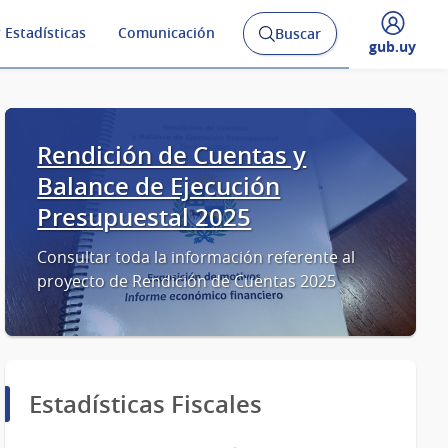
 Estadísticas
Comunicación
Buscar
Abrir
Desplegar
gub.uy
buscador
menú
y
de
Rendición de Cuentas y
Balance de Ejecución
Presupuestal 2025
Consultar toda la información referente al
proyecto de Rendición de Cuentas 2025
Estadísticas Fiscales