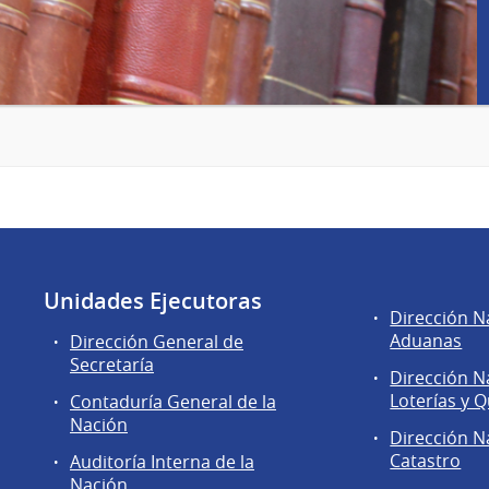
Unidades Ejecutoras
Áreas
Dirección N
de
Aduanas
Dirección General de
la
Secretaría
Dirección N
Dirección
Loterías y Q
Contaduría General de la
General
Nación
de
Dirección N
Secretaría
Catastro
Auditoría Interna de la
Nación